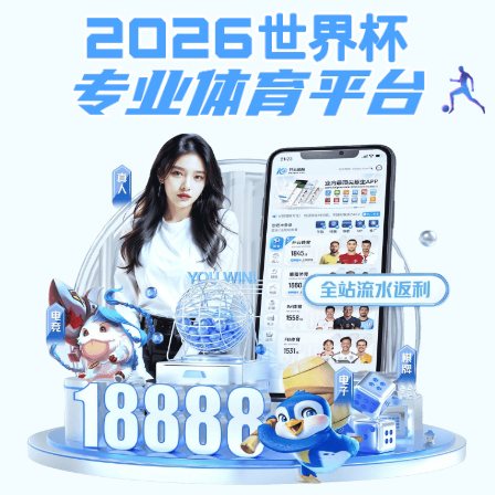
立即注册
星空app官网
带您畅享全球体
育盛事
专业平台，数据精准，
高清直播
覆盖热门体育项
目。
聚焦足球、篮球、电竞等赛事，
每日内容实时更
新
。
极速访问
下载APP