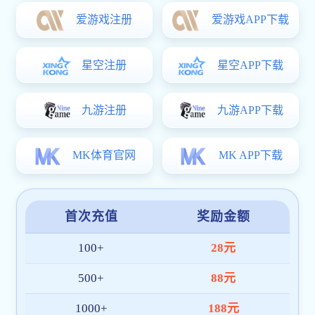
凯恩加盟拜仁后表现惊艳147
场146球33助攻平均66分钟参
与一球
2026-06-17 00:41
50 次阅读
首页
/
体育动态
自从凯恩加盟拜仁慕尼黑以来，他的表现令球迷和媒
体惊叹不已。在短短147场比赛中，凯恩打入了146个
进球，并贡献了33次助攻，平均每66分钟就能参与一
球的精彩数据，无疑让他成为了球队攻城拔寨的核心
力量。本文将从四个方面详细探讨凯恩在拜仁的表
现，包括他的进球效率、助攻能力、对球队战术的影
响以及其个人成长与职业生涯的新篇章。通过这些分