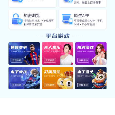
到最佳射门机会，让对方防线措手不及。
值得一提的是，凯恩不仅仅依赖于个人能力，其高效
的进球率也得益于队友们的默契配合。无论是通过传
中还是渗透式传递，队友们为他提供了众多绝佳机
会，而他则以更高效、更具威胁性的方式回报团队。
这种良性循环，使得他的进球数不断增加，同时也提
升了整个球队的士气与信心。
2、卓越的助攻能力
除了出色的得分能力外，凯恩同样展现出极强的助攻
潜力。在147场比赛中，他贡献了33次助攻，这一数
字充分说明了他的全面性。作为一个顶级前锋，能够
兼顾组织和得分，是其价值的重要体现。许多人可能