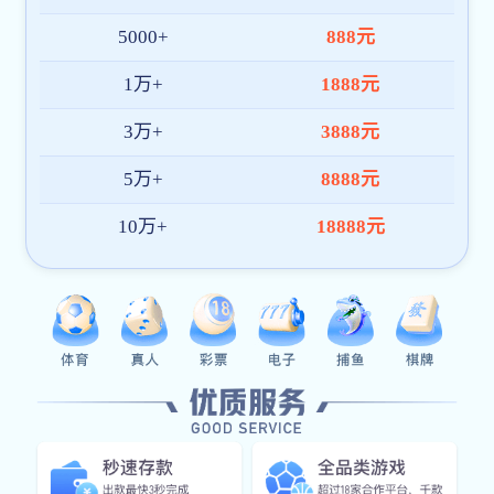
析，我们可以更全面地理解凯恩在拜仁的成功之道，
以及他如何继续书写自己的足球传奇。
1、惊人的进球效率
凯恩在拜仁慕尼黑的首个赛季便展现出了超强的进球
能力，他在147场比赛中打入146球，这样的数据令人
瞩目。他不仅仅是一个优秀的前锋，更是一个能够在
关键时刻把握机会的射手。在德甲联赛及欧战中，他
多次以单场帽子戏法或多粒进球帮助球队取得胜利，
直接影响了比赛结果。
这项令人瞩目的统计背后，是凯恩对比赛节奏和防守
布局深刻理解。他擅长利用身体素质与技术优势，在
禁区内制造空间，通过精准射门瞬间改变比赛走势。
此外，凯恩出色的位置感使得他常常能够抢先一步找