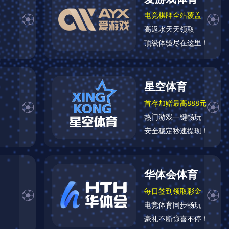
俱乐部会面
备受瞩目的教练，波切
在多个联赛中取得优异
文将从四个方面详细探
展的潜在影响，以期全