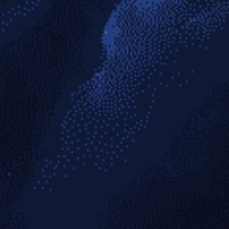
终走进圣西罗，那么他的到来必将为AC米兰带来新的希望，也
一消息能够尽快落地，让广大球迷看到新帅驾临后的变化。
认与AC米兰接触，并透露曾与多家俱乐部联系过，这一系列举
个人执教理念还是潜在影响，都表明他的加盟对于AC米兰来说
练而言，这是一次重新证明自己的机会，同时也是将个人理想融
期待看到更多关于此事的发展动态。不管结果如何，这一过程本
论在哪支球队执掌指挥棒，波切蒂诺都能继续发挥其卓越才华，