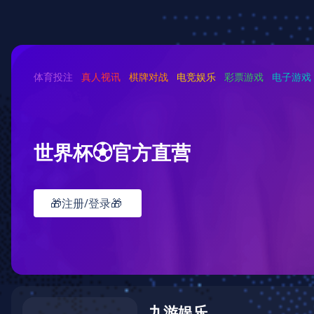
星空app官网
带您畅享
专业平台，数据精准，
高清直播
覆盖热
聚焦足球、篮球、电竞等赛事，
每日内
极速访问
下载APP