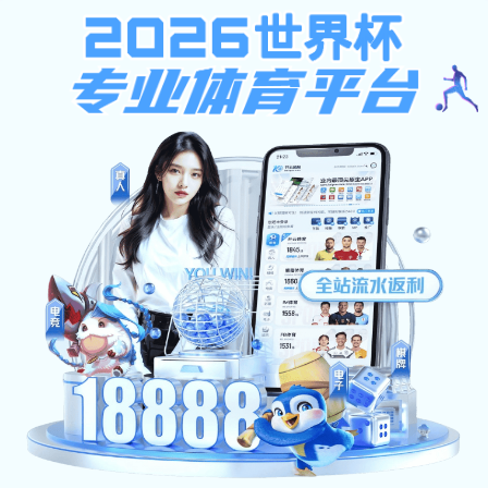
立即注册
星空app官网
带您畅享全球体
育盛事
专业平台，数据精准，
高清直播
覆盖热门体育项
目。
聚焦足球、篮球、电竞等赛事，
每日内容实时更
新
。
极速访问
下载APP