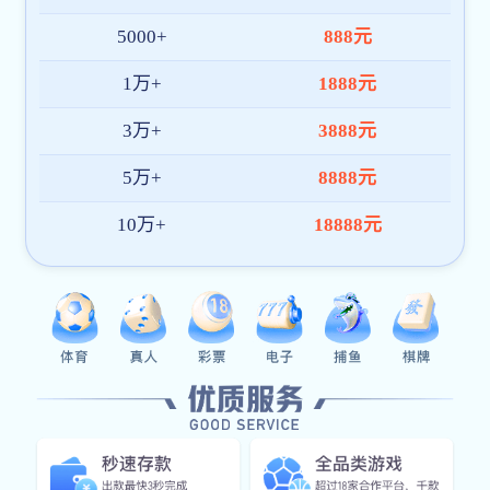
情况，并对即将到来的选秀充满期待。
1、篮球新秀表现分析
迪班萨作为本届选秀的热门人选，他在大学联赛中的
表现可圈可点。他具备出色的身体素质和技术能力，
不仅擅长投篮，还能有效突破防线，创造得分机会。
在场上，迪班萨展现出了极强的战斗精神和领导能
力，这使得他成为了球队核心。他的一系列精彩表
现，让他在赔率中遥遥领先。
相较于迪班萨，彼得森虽然也是一名优秀的新秀，但
他的整体表现略显平淡。尽管有时能闪现出惊艳的一
面，但稳定性不足是他最大的短板。在比赛中，他往
往难以保持高效输出，这也影响了他的排名。不过，
他依然是一名具有潜力的球员，在某些特定战术体系