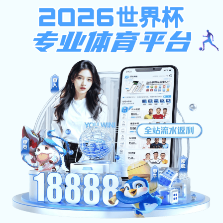
立即注册
星空app官网
带您畅享全球体
育盛事
专业平台，数据精准，
高清直播
覆盖热门体育项
目。
聚焦足球、篮球、电竞等赛事，
每日内容实时更
新
。
极速访问
下载APP