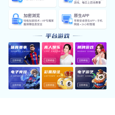
方法应对压力，从而实现逆转或扩大领先优势。
此外，教练组在培养团队文化方面也做出了巨大贡
献。他们通过多种训练方式强化队伍间的信任与协
调，使得每位成员都清楚自己的角色及责任。这种高
度一致性使得尼克斯成为了一支难以击败的强队，为
他们创造了多场精彩胜利提供了保障。
2、关键球员的出色发挥
除了优秀的团队合作外，尼克斯的一些关键球员在开
局阶段也表现得尤为出色。他们不仅是在进攻端制造
威胁，更是在防守上起到了至关重要的作用。例如，
某几名核心球员不仅频繁得分，还积极抢篮板和助
攻，为球队创造更多机会。